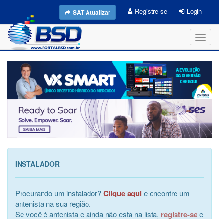
Registre-se
Login
SAT Atualizar
Toggl
naviga
INSTALADOR
Procurando um instalador?
Clique aqui
e encontre um
antenista na sua região.
Se você é antenista e ainda não está na lista,
registre-se
e