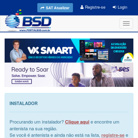
Registre-se
Login
SAT Atualizar
Toggl
naviga
INSTALADOR
Procurando um instalador?
Clique aqui
e encontre um
antenista na sua região.
Se você é antenista e ainda não está na lista,
registre-se
e