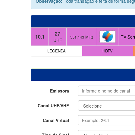
Observação:
Toda transação é feita de forma segu
27
10.1
TV Ser
551.143 MHz
UHF
LEGENDA
HDTV
Emissora
Canal UHF/VHF
Canal Virtual