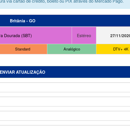
ra via cartão de crédito, boleto ou PIX através do Mercado Pago.
Britânia - GO
ra Dourada (SBT)
Estéreo
27/11/202
Standard
Analógico
DTV+ 4K
ENVIAR ATUALIZAÇÃO