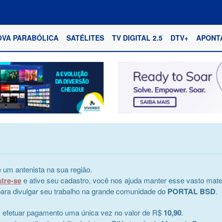
OVA PARABÓLICA
SATÉLITES
TV DIGITAL 2.5
DTV+
APONT
 um antenista na sua região.
stre-se
e ative seu cadastro, você nos ajuda manter esse vasto mater
e para divulgar seu trabalho na grande comunidade do
PORTAL BSD
.
s efetuar pagamento uma única vez no valor de R$
10,90
.