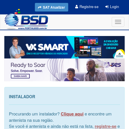
Registre-se
Login
SAT Atualizar
Toggl
naviga
INSTALADOR
Procurando um instalador?
Clique aqui
e encontre um
antenista na sua região.
Se você é antenista e ainda não está na lista,
registre-se
e