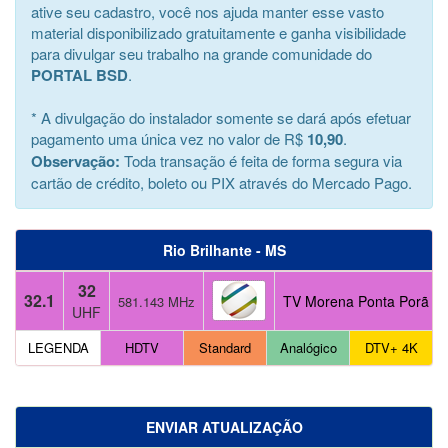
ative seu cadastro, você nos ajuda manter esse vasto
material disponibilizado gratuitamente e ganha visibilidade
para divulgar seu trabalho na grande comunidade do
PORTAL BSD
.
* A divulgação do instalador somente se dará após efetuar
pagamento uma única vez no valor de R$
10,90
.
Observação:
Toda transação é feita de forma segura via
cartão de crédito, boleto ou PIX através do Mercado Pago.
Rio Brilhante - MS
32
32.1
TV Morena Ponta Porã (G
581.143 MHz
UHF
LEGENDA
HDTV
Standard
Analógico
DTV+ 4K
ENVIAR ATUALIZAÇÃO