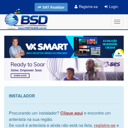
Registre-se
Login
SAT Atualizar
Toggl
naviga
INSTALADOR
Procurando um instalador?
Clique aqui
e encontre um
antenista na sua região.
Se você é antenista e ainda não está na lista,
registre-se
e