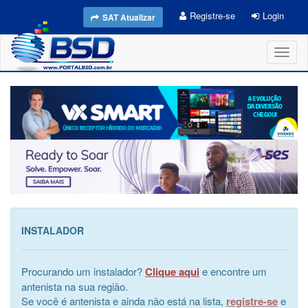
Registre-se
Login
SAT Atualizar
Toggl
naviga
INSTALADOR
Procurando um instalador?
Clique aqui
e encontre um
antenista na sua região.
Se você é antenista e ainda não está na lista,
registre-se
e