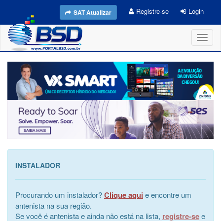
Registre-se
Login
SAT Atualizar
Toggl
naviga
INSTALADOR
Procurando um instalador?
Clique aqui
e encontre um
antenista na sua região.
Se você é antenista e ainda não está na lista,
registre-se
e