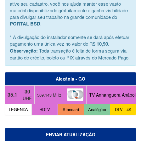
ative seu cadastro, você nos ajuda manter esse vasto
material disponibilizado gratuitamente e ganha visibilidade
para divulgar seu trabalho na grande comunidade do
PORTAL BSD
.
* A divulgação do instalador somente se dará após efetuar
pagamento uma única vez no valor de R$
10,90
.
Observação:
Toda transação é feita de forma segura via
cartão de crédito, boleto ou PIX através do Mercado Pago.
Alexânia - GO
30
35.1
TV Anhanguera Anápolis 
569.143 MHz
UHF
LEGENDA
HDTV
Standard
Analógico
DTV+ 4K
ENVIAR ATUALIZAÇÃO