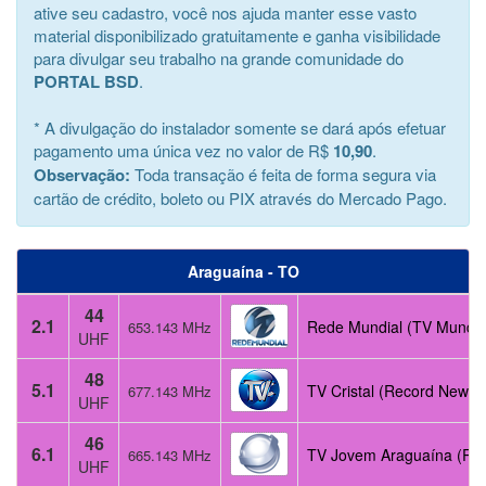
ative seu cadastro, você nos ajuda manter esse vasto
material disponibilizado gratuitamente e ganha visibilidade
para divulgar seu trabalho na grande comunidade do
PORTAL BSD
.
* A divulgação do instalador somente se dará após efetuar
pagamento uma única vez no valor de R$
10,90
.
Observação:
Toda transação é feita de forma segura via
cartão de crédito, boleto ou PIX através do Mercado Pago.
Araguaína - TO
44
2.1
Rede Mundial (TV Mundia
653.143 MHz
UHF
48
5.1
TV Cristal (Record News)
677.143 MHz
UHF
46
6.1
TV Jovem Araguaína (Re
665.143 MHz
UHF