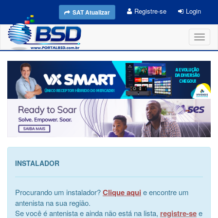
Registre-se
Login
SAT Atualizar
Toggl
naviga
INSTALADOR
Procurando um instalador?
Clique aqui
e encontre um
antenista na sua região.
Se você é antenista e ainda não está na lista,
registre-se
e