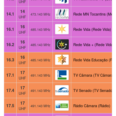
UHF
14
14.1
Rede MN Tocantins (Meio
473.143 MHz
UHF
16
16.1
Rede Vida (Rede Vida)
485.143 MHz
UHF
16
16.2
Rede Vida + (Rede Vida)
485.143 MHz
UHF
16
16.3
Rede Vida Educação (Re
485.143 MHz
UHF
17
17.1
TV Câmara (TV Câmara)
491.143 MHz
UHF
17
17.4
TV Senado (TV Senado)
491.143 MHz
UHF
17
17.5
Rádio Câmara (Rádio)
491.143 MHz
UHF