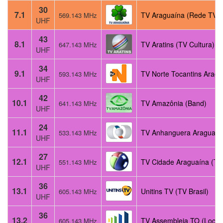
30
7.1
TV Araguaína (Rede TV! 
569.143 MHz
UHF
43
8.1
TV Aratins (TV Cultura)
647.143 MHz
UHF
34
9.1
TV Norte Tocantins Aragu
593.143 MHz
UHF
42
10.1
TV Amazônia (Band)
641.143 MHz
UHF
24
11.1
TV Anhanguera Araguaína
533.143 MHz
UHF
27
12.1
TV Cidade Araguaína (TV
551.143 MHz
UHF
36
13.1
Unitins TV (TV Brasil)
605.143 MHz
UHF
36
13.2
TV Assembleia TO (Local
605.143 MHz