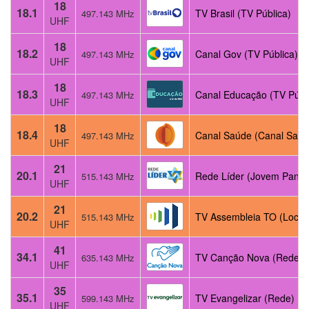
18
18.1
TV Brasil (TV Pública)
497.143 MHz
UHF
18
18.2
Canal Gov (TV Pública)
497.143 MHz
UHF
18
18.3
Canal Educação (TV Públ
497.143 MHz
UHF
18
18.4
Canal Saúde (Canal Saúd
497.143 MHz
UHF
21
20.1
Rede Líder (Jovem Pan 
515.143 MHz
UHF
21
20.2
TV Assembleia TO (Local
515.143 MHz
UHF
41
34.1
TV Canção Nova (Rede)
635.143 MHz
UHF
35
35.1
TV Evangelizar (Rede)
599.143 MHz
UHF