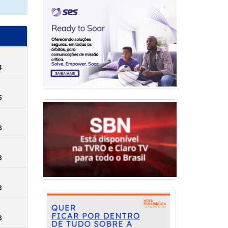
4
5
3
3
3
3