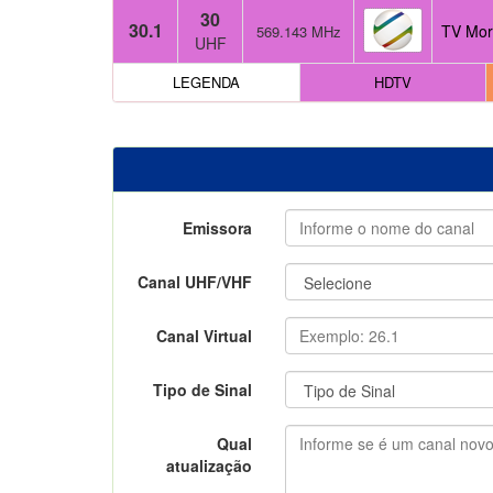
30
30.1
TV Mor
569.143 MHz
UHF
LEGENDA
HDTV
Emissora
Canal UHF/VHF
Canal Virtual
Tipo de Sinal
Qual
atualização