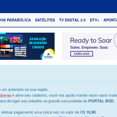
OVA PARABÓLICA
SATÉLITES
TV DIGITAL 2.5
DTV+
APONT
 um antenista na sua região.
stre-se
e ative seu cadastro, você nos ajuda manter esse vasto mater
e para divulgar seu trabalho na grande comunidade do
PORTAL BSD
.
s efetuar pagamento uma única vez no valor de R$
10,90
.