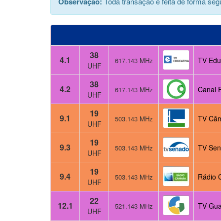
Observação:
Toda transação é feita de forma segu
38
4.1
TV Educ
617.143 MHz
UHF
38
4.2
Canal F
617.143 MHz
UHF
19
9.1
TV Câm
503.143 MHz
UHF
19
9.3
TV Sen
503.143 MHz
UHF
19
9.4
Rádio 
503.143 MHz
UHF
22
12.1
TV Gua
521.143 MHz
UHF