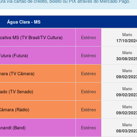
ra via cartão de crédito, boleto ou PIX através do Mercado Pago.
Água Clara - MS
Mario
ativa MS (TV Brasil/TV Cultura)
Estéreo
17/10/202
Mario
utura (Futura)
Estéreo
30/08/202
Mario
ara (TV Câmara)
Estéreo
09/02/202
Mario
ado (TV Senado)
Estéreo
09/02/202
Mario
Câmara (Rádio)
Estéreo
09/02/202
Mario
nandi (Band)
Estéreo
08/03/202