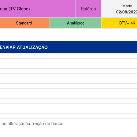
Mario
ena (TV Globo)
Estéreo
02/08/202
Standard
Analógico
DTV+ 4K
ENVIAR ATUALIZAÇÃO