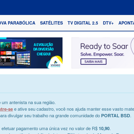
OVA PARABÓLICA
SATÉLITES
TV DIGITAL 2.5
DTV+
APONT
 um antenista na sua região.
stre-se
e ative seu cadastro, você nos ajuda manter esse vasto mater
e para divulgar seu trabalho na grande comunidade do
PORTAL BSD
.
s efetuar pagamento uma única vez no valor de R$
10,90
.