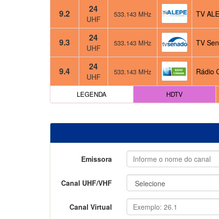
24
9.2
TV ALE
533.143 MHz
UHF
24
9.3
TV Sen
533.143 MHz
UHF
24
9.4
Rádio 
533.143 MHz
UHF
LEGENDA
HDTV
Emissora
Canal UHF/VHF
Canal Virtual