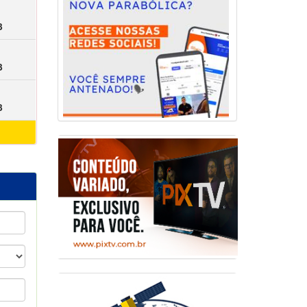
3
3
3