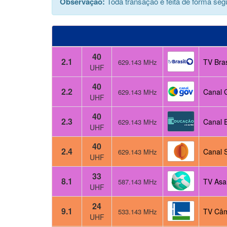
Observação:
Toda transação é feita de forma segu
40
2.1
TV Bras
629.143 MHz
UHF
40
2.2
Canal 
629.143 MHz
UHF
40
2.3
Canal 
629.143 MHz
UHF
40
2.4
Canal 
629.143 MHz
UHF
33
8.1
TV Asa
587.143 MHz
UHF
24
9.1
TV Câm
533.143 MHz
UHF