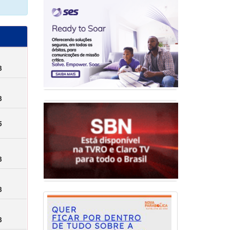
3
3
5
3
3
3