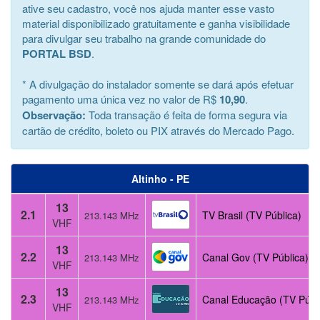
ative seu cadastro, você nos ajuda manter esse vasto
material disponibilizado gratuitamente e ganha visibilidade
para divulgar seu trabalho na grande comunidade do
PORTAL BSD
.
* A divulgação do instalador somente se dará após efetuar
pagamento uma única vez no valor de R$
10,90
.
Observação:
Toda transação é feita de forma segura via
cartão de crédito, boleto ou PIX através do Mercado Pago.
Altinho - PE
13
2.1
TV Brasil (TV Pública)
213.143 MHz
VHF
13
2.2
Canal Gov (TV Pública)
213.143 MHz
VHF
13
2.3
Canal Educação (TV Públ
213.143 MHz
VHF