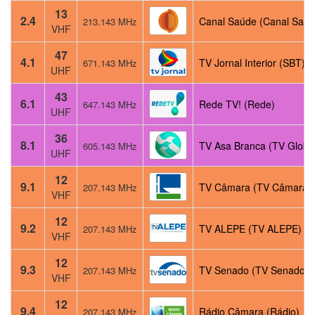
13
2.4
Canal Saúde (Canal Saúd
213.143 MHz
VHF
47
4.1
TV Jornal Interior (SBT)
671.143 MHz
UHF
43
6.1
Rede TV! (Rede)
647.143 MHz
UHF
36
8.1
TV Asa Branca (TV Globo
605.143 MHz
UHF
12
9.1
TV Câmara (TV Câmara)
207.143 MHz
VHF
12
9.2
TV ALEPE (TV ALEPE)
207.143 MHz
VHF
12
9.3
TV Senado (TV Senado)
207.143 MHz
VHF
12
9.4
Rádio Câmara (Rádio)
207.143 MHz