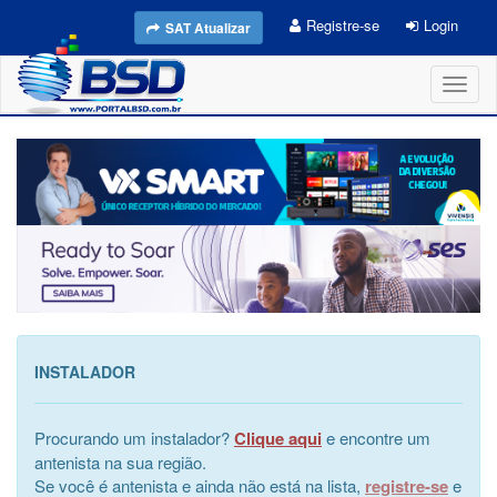
Registre-se
Login
SAT Atualizar
Toggl
naviga
INSTALADOR
Procurando um instalador?
Clique aqui
e encontre um
antenista na sua região.
Se você é antenista e ainda não está na lista,
registre-se
e