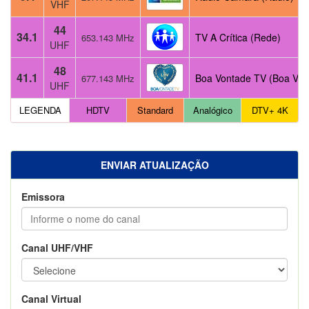
VHF
44
34.1
TV A Crítica (Rede)
653.143 MHz
UHF
48
41.1
Boa Vontade TV (Boa Von
677.143 MHz
UHF
LEGENDA
HDTV
Standard
Analógico
DTV+ 4K
ENVIAR ATUALIZAÇÃO
Emissora
Canal UHF/VHF
Canal Virtual