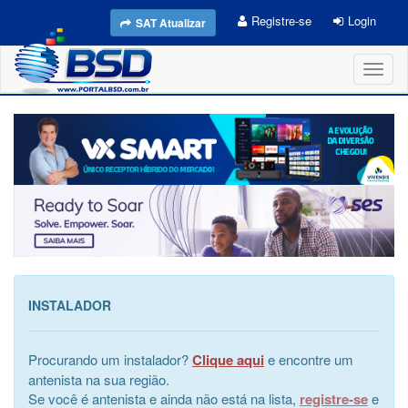
Registre-se
Login
SAT Atualizar
Toggl
naviga
INSTALADOR
Procurando um instalador?
Clique aqui
e encontre um
antenista na sua região.
Se você é antenista e ainda não está na lista,
registre-se
e