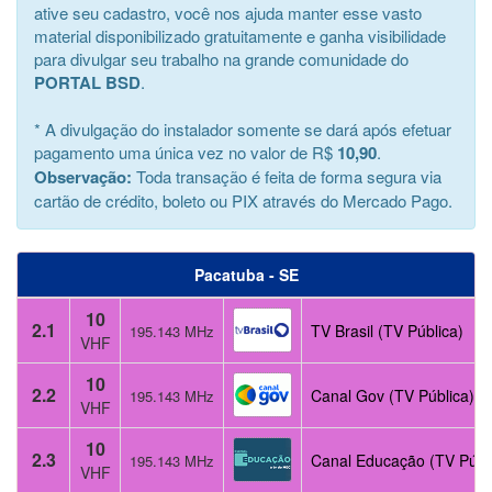
ative seu cadastro, você nos ajuda manter esse vasto
material disponibilizado gratuitamente e ganha visibilidade
para divulgar seu trabalho na grande comunidade do
PORTAL BSD
.
* A divulgação do instalador somente se dará após efetuar
pagamento uma única vez no valor de R$
10,90
.
Observação:
Toda transação é feita de forma segura via
cartão de crédito, boleto ou PIX através do Mercado Pago.
Pacatuba - SE
10
2.1
TV Brasil (TV Pública)
195.143 MHz
VHF
10
2.2
Canal Gov (TV Pública)
195.143 MHz
VHF
10
2.3
Canal Educação (TV Públ
195.143 MHz
VHF