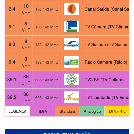
10
2.4
Canal Saúde (Canal Saúd
195.143 MHz
VHF
8
9.1
TV Câmara (TV Câmara)
183.142 MHz
VHF
8
9.3
TV Senado (TV Senado)
183.142 MHz
VHF
8
9.4
Rádio Câmara (Rádio)
183.142 MHz
VHF
36
39.1
TVC SE (TV Cultura)
605.143 MHz
UHF
36
39.2
TV Liberdade (TV Verdad
605.143 MHz
UHF
LEGENDA
HDTV
Standard
Analógico
DTV+ 4K