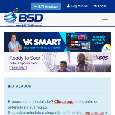
Registre-se
Login
SAT Atualizar
Toggl
naviga
INSTALADOR
Procurando um instalador?
Clique aqui
e encontre um
antenista na sua região.
Se você é antenista e ainda não está na lista,
registre-se
e