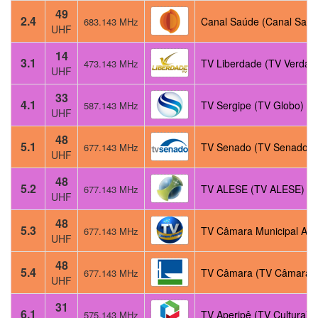
49
2.4
Canal Saúde (Canal Saúd
683.143 MHz
UHF
14
3.1
TV Liberdade (TV Verdad
473.143 MHz
UHF
33
4.1
TV Sergipe (TV Globo)
587.143 MHz
UHF
48
5.1
TV Senado (TV Senado)
677.143 MHz
UHF
48
5.2
TV ALESE (TV ALESE)
677.143 MHz
UHF
48
5.3
TV Câmara Municipal Arac
677.143 MHz
UHF
48
5.4
TV Câmara (TV Câmara)
677.143 MHz
UHF
31
6.1
TV Aperipê (TV Cultura)
575.143 MHz