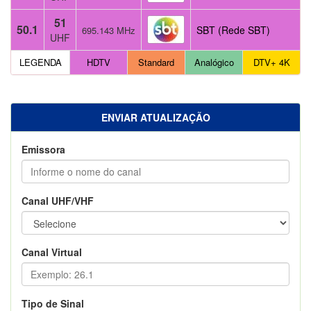
51
50.1
SBT (Rede SBT)
695.143 MHz
UHF
LEGENDA
HDTV
Standard
Analógico
DTV+ 4K
ENVIAR ATUALIZAÇÃO
Emissora
Canal UHF/VHF
Canal Virtual
Tipo de Sinal