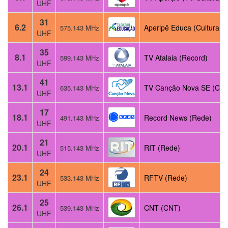
UHF
31
6.2
Aperipê Educa (Cultura E
575.143 MHz
UHF
35
8.1
TV Atalaia (Record)
599.143 MHz
UHF
41
13.1
TV Canção Nova SE (Can
635.143 MHz
UHF
17
18.1
Record News (Rede)
491.143 MHz
UHF
21
20.1
RIT (Rede)
515.143 MHz
UHF
24
23.1
RFTV (Rede)
533.143 MHz
UHF
25
26.1
CNT (CNT)
539.143 MHz
UHF