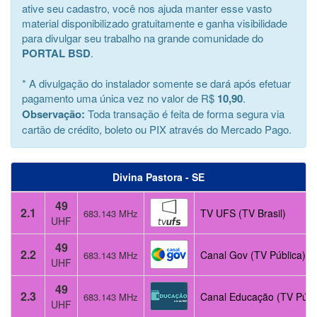
ative seu cadastro, você nos ajuda manter esse vasto
material disponibilizado gratuitamente e ganha visibilidade
para divulgar seu trabalho na grande comunidade do
PORTAL BSD
.
* A divulgação do instalador somente se dará após efetuar
pagamento uma única vez no valor de R$
10,90
.
Observação:
Toda transação é feita de forma segura via
cartão de crédito, boleto ou PIX através do Mercado Pago.
Divina Pastora - SE
49
2.1
TV UFS (TV Brasil)
683.143 MHz
UHF
49
2.2
Canal Gov (TV Pública)
683.143 MHz
UHF
49
2.3
Canal Educação (TV Públ
683.143 MHz
UHF