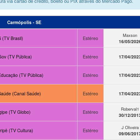
ra via cartão de crédito, boleto ou PIX através do Mercado Pago.
Carmópolis - SE
Maxson
 (TV Brasil)
Estéreo
16/05/202
Gov (TV Pública)
Estéreo
17/04/202
Educação (TV Pública)
Estéreo
17/04/202
Saúde (Canal Saúde)
Estéreo
17/04/202
Roberval1
gipe (TV Globo)
Estéreo
30/12/201
J Oliveira
ipê (TV Cultura)
Estéreo
09/06/201