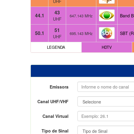
UHF
43
44.1
Band B
647.143 MHz
UHF
51
50.1
SBT (R
695.143 MHz
UHF
LEGENDA
HDTV
Emissora
Canal UHF/VHF
Canal Virtual
Tipo de Sinal