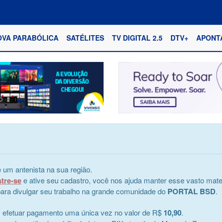
OVA PARABÓLICA
SATÉLITES
TV DIGITAL 2.5
DTV+
APONT
 um antenista na sua região.
stre-se
e ative seu cadastro, você nos ajuda manter esse vasto mater
e para divulgar seu trabalho na grande comunidade do
PORTAL BSD
.
s efetuar pagamento uma única vez no valor de R$
10,90
.