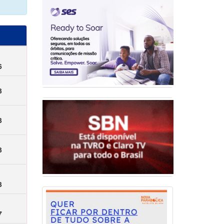
6
3
3
3
3
7