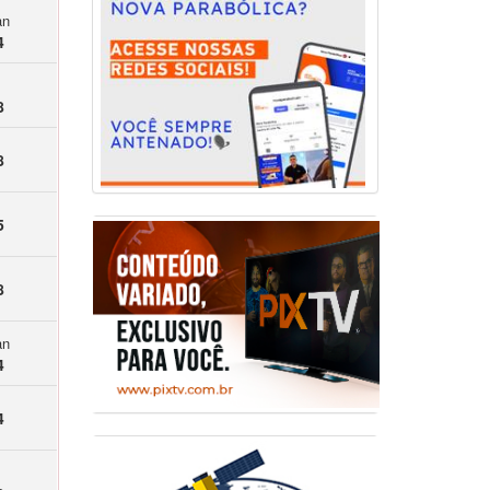
an
4
8
8
5
8
an
4
4