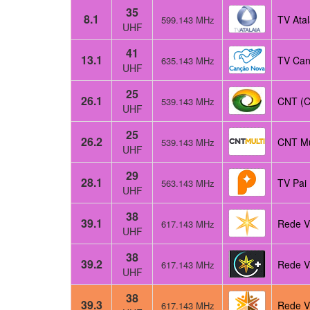
35
8.1
TV Atal
599.143 MHz
UHF
41
13.1
TV Can
635.143 MHz
UHF
25
26.1
CNT (
539.143 MHz
UHF
25
26.2
CNT Mu
539.143 MHz
UHF
29
28.1
TV Pai
563.143 MHz
UHF
38
39.1
Rede V
617.143 MHz
UHF
38
39.2
Rede V
617.143 MHz
UHF
38
39.3
Rede V
617.143 MHz