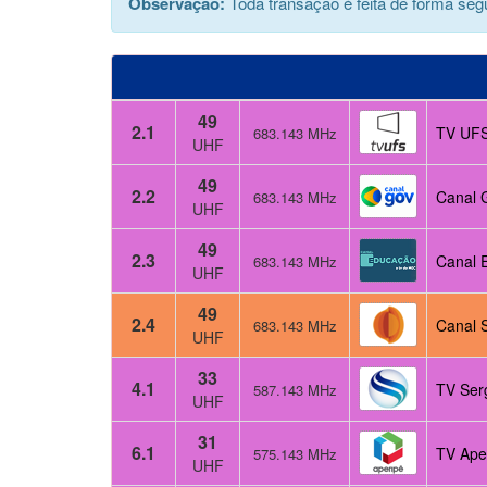
Observação:
Toda transação é feita de forma segu
49
2.1
TV UFS
683.143 MHz
UHF
49
2.2
Canal 
683.143 MHz
UHF
49
2.3
Canal 
683.143 MHz
UHF
49
2.4
Canal 
683.143 MHz
UHF
33
4.1
TV Ser
587.143 MHz
UHF
31
6.1
TV Aper
575.143 MHz
UHF