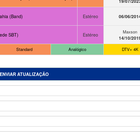
19/07/202
ahia (Band)
Estéreo
06/06/201
Maxson
ede SBT)
Estéreo
14/10/201
Standard
Analógico
DTV+ 4K
ENVIAR ATUALIZAÇÃO