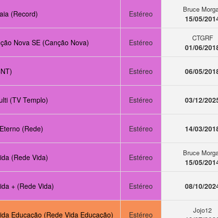
Bruce Morg
aia (Record)
Estéreo
15/05/201
CTGRF
ção Nova SE (Canção Nova)
Estéreo
01/06/201
CNT)
Estéreo
06/05/201
lti (TV Templo)
Estéreo
03/12/202
 Eterno (Rede)
Estéreo
14/03/201
Bruce Morg
ida (Rede Vida)
Estéreo
15/05/201
ida + (Rede Vida)
Estéreo
08/10/202
Jojo12
ida Educação (Rede Vida Educação)
Estéreo