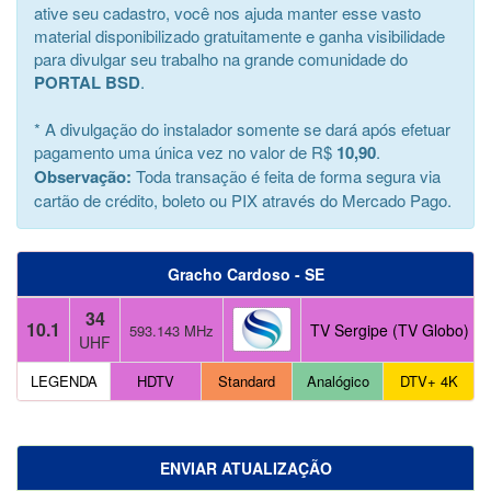
ative seu cadastro, você nos ajuda manter esse vasto
material disponibilizado gratuitamente e ganha visibilidade
para divulgar seu trabalho na grande comunidade do
PORTAL BSD
.
* A divulgação do instalador somente se dará após efetuar
pagamento uma única vez no valor de R$
10,90
.
Observação:
Toda transação é feita de forma segura via
cartão de crédito, boleto ou PIX através do Mercado Pago.
Gracho Cardoso - SE
34
10.1
TV Sergipe (TV Globo)
593.143 MHz
UHF
LEGENDA
HDTV
Standard
Analógico
DTV+ 4K
ENVIAR ATUALIZAÇÃO