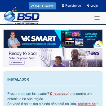
Registre-se
Login
SAT Atualizar
Toggl
naviga
INSTALADOR
Procurando um instalador?
Clique aqui
e encontre um
antenista na sua região.
Se você é antenista e ainda não está na lista,
registre-se
e