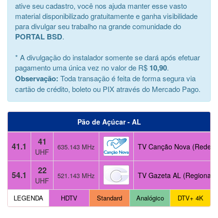
ative seu cadastro, você nos ajuda manter esse vasto
material disponibilizado gratuitamente e ganha visibilidade
para divulgar seu trabalho na grande comunidade do
PORTAL BSD
.
* A divulgação do instalador somente se dará após efetuar
pagamento uma única vez no valor de R$
10,90
.
Observação:
Toda transação é feita de forma segura via
cartão de crédito, boleto ou PIX através do Mercado Pago.
Pão de Açúcar - AL
41
41.1
TV Canção Nova (Rede)
635.143 MHz
UHF
22
54.1
TV Gazeta AL (Regional)
521.143 MHz
UHF
LEGENDA
HDTV
Standard
Analógico
DTV+ 4K