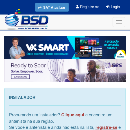
Registre-se
Login
SAT Atualizar
Toggl
naviga
INSTALADOR
Procurando um instalador?
Clique aqui
e encontre um
antenista na sua região.
Se você é antenista e ainda não está na lista,
registre-se
e