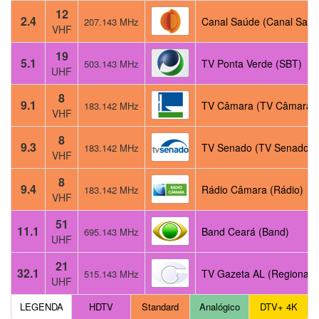
12
2.4
Canal Saúde (Canal Saúd
207.143 MHz
VHF
19
5.1
TV Ponta Verde (SBT)
503.143 MHz
UHF
8
9.1
TV Câmara (TV Câmara)
183.142 MHz
VHF
8
9.3
TV Senado (TV Senado)
183.142 MHz
VHF
8
9.4
Rádio Câmara (Rádio)
183.142 MHz
VHF
51
11.1
Band Ceará (Band)
695.143 MHz
UHF
21
32.1
TV Gazeta AL (Regional)
515.143 MHz
UHF
LEGENDA
HDTV
Standard
Analógico
DTV+ 4K