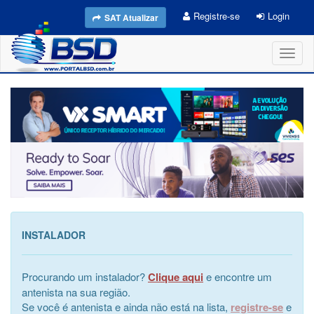
Registre-se
Login
SAT Atualizar
Toggl
naviga
INSTALADOR
Procurando um instalador?
Clique aqui
e encontre um
antenista na sua região.
Se você é antenista e ainda não está na lista,
registre-se
e