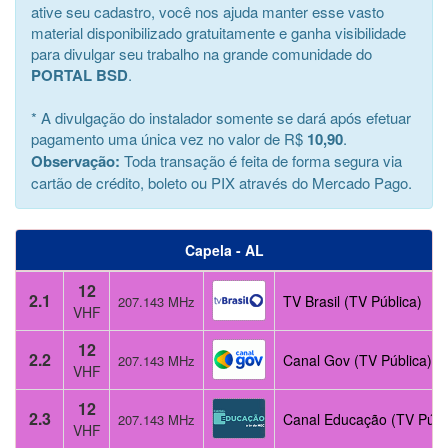
ative seu cadastro, você nos ajuda manter esse vasto
material disponibilizado gratuitamente e ganha visibilidade
para divulgar seu trabalho na grande comunidade do
PORTAL BSD
.
* A divulgação do instalador somente se dará após efetuar
pagamento uma única vez no valor de R$
10,90
.
Observação:
Toda transação é feita de forma segura via
cartão de crédito, boleto ou PIX através do Mercado Pago.
Capela - AL
12
2.1
TV Brasil (TV Pública)
207.143 MHz
VHF
12
2.2
Canal Gov (TV Pública)
207.143 MHz
VHF
12
2.3
Canal Educação (TV Públ
207.143 MHz
VHF