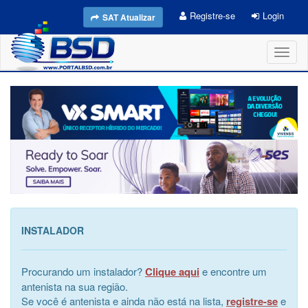
Registre-se
Login
SAT Atualizar
Toggl
naviga
INSTALADOR
Procurando um instalador?
Clique aqui
e encontre um
antenista na sua região.
Se você é antenista e ainda não está na lista,
registre-se
e