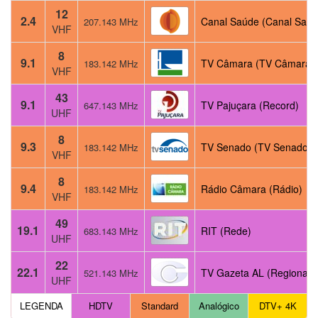
12
2.4
Canal Saúde (Canal Saúd
207.143 MHz
VHF
8
9.1
TV Câmara (TV Câmara)
183.142 MHz
VHF
43
9.1
TV Pajuçara (Record)
647.143 MHz
UHF
8
9.3
TV Senado (TV Senado)
183.142 MHz
VHF
8
9.4
Rádio Câmara (Rádio)
183.142 MHz
VHF
49
19.1
RIT (Rede)
683.143 MHz
UHF
22
22.1
TV Gazeta AL (Regional)
521.143 MHz
UHF
LEGENDA
HDTV
Standard
Analógico
DTV+ 4K