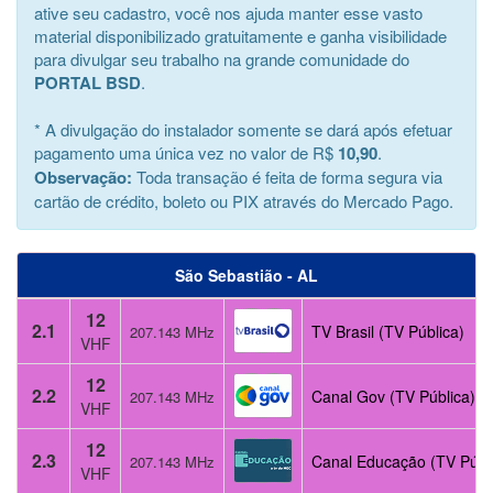
ative seu cadastro, você nos ajuda manter esse vasto
material disponibilizado gratuitamente e ganha visibilidade
para divulgar seu trabalho na grande comunidade do
PORTAL BSD
.
* A divulgação do instalador somente se dará após efetuar
pagamento uma única vez no valor de R$
10,90
.
Observação:
Toda transação é feita de forma segura via
cartão de crédito, boleto ou PIX através do Mercado Pago.
São Sebastião - AL
12
2.1
TV Brasil (TV Pública)
207.143 MHz
VHF
12
2.2
Canal Gov (TV Pública)
207.143 MHz
VHF
12
2.3
Canal Educação (TV Públ
207.143 MHz
VHF