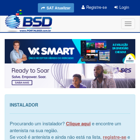
Registre-se
Login
SAT Atualizar
Toggl
naviga
INSTALADOR
Procurando um instalador?
Clique aqui
e encontre um
antenista na sua região.
Se você é antenista e ainda não está na lista,
registre-se
e