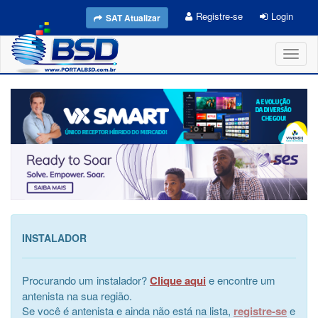
Registre-se
Login
SAT Atualizar
Toggl
naviga
INSTALADOR
Procurando um instalador?
Clique aqui
e encontre um
antenista na sua região.
Se você é antenista e ainda não está na lista,
registre-se
e