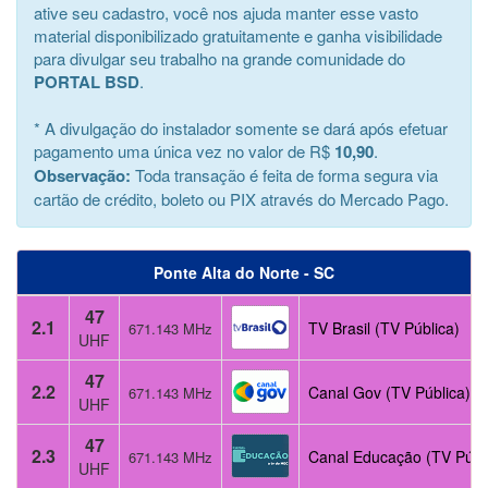
ative seu cadastro, você nos ajuda manter esse vasto
material disponibilizado gratuitamente e ganha visibilidade
para divulgar seu trabalho na grande comunidade do
PORTAL BSD
.
* A divulgação do instalador somente se dará após efetuar
pagamento uma única vez no valor de R$
10,90
.
Observação:
Toda transação é feita de forma segura via
cartão de crédito, boleto ou PIX através do Mercado Pago.
Ponte Alta do Norte - SC
47
2.1
TV Brasil (TV Pública)
671.143 MHz
UHF
47
2.2
Canal Gov (TV Pública)
671.143 MHz
UHF
47
2.3
Canal Educação (TV Públ
671.143 MHz
UHF