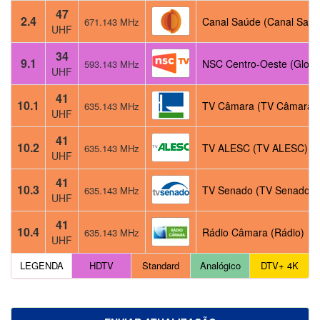
47
2.4
Canal Saúde (Canal Saúd
671.143 MHz
UHF
34
9.1
NSC Centro-Oeste (Globo
593.143 MHz
UHF
41
10.1
TV Câmara (TV Câmara)
635.143 MHz
UHF
41
10.2
TV ALESC (TV ALESC)
635.143 MHz
UHF
41
10.3
TV Senado (TV Senado)
635.143 MHz
UHF
41
10.4
Rádio Câmara (Rádio)
635.143 MHz
UHF
LEGENDA
HDTV
Standard
Analógico
DTV+ 4K