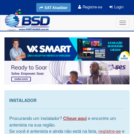
Registre-se
Login
SAT Atualizar
Toggl
naviga
INSTALADOR
Procurando um instalador?
Clique aqui
e encontre um
antenista na sua região.
Se você é antenista e ainda não está na lista,
registre-se
e