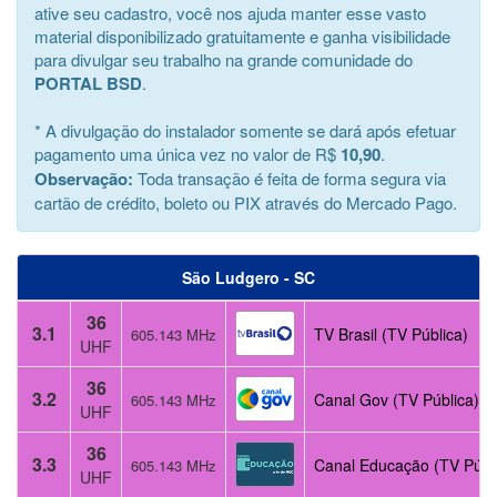
ative seu cadastro, você nos ajuda manter esse vasto
material disponibilizado gratuitamente e ganha visibilidade
para divulgar seu trabalho na grande comunidade do
PORTAL BSD
.
* A divulgação do instalador somente se dará após efetuar
pagamento uma única vez no valor de R$
10,90
.
Observação:
Toda transação é feita de forma segura via
cartão de crédito, boleto ou PIX através do Mercado Pago.
São Ludgero - SC
36
3.1
TV Brasil (TV Pública)
605.143 MHz
UHF
36
3.2
Canal Gov (TV Pública)
605.143 MHz
UHF
36
3.3
Canal Educação (TV Públ
605.143 MHz
UHF