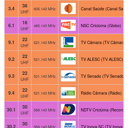
36
3.4
Canal Saúde (Canal Saúd
605.143 MHz
UHF
16
6.1
NSC Criciúma (Globo)
485.143 MHz
UHF
22
9.1
TV Câmara (TV Câmara)
521.143 MHz
UHF
22
9.2
TV ALESC (TV ALESC)
521.143 MHz
UHF
22
9.3
TV Senado (TV Senado)
521.143 MHz
UHF
22
9.4
Rádio Câmara (Rádio)
521.143 MHz
UHF
30
30.1
NDTV Criciúma (Record)
569.143 MHz
UHF
30
30.2
TV Inova SC (TV Inova S
569.143 MHz