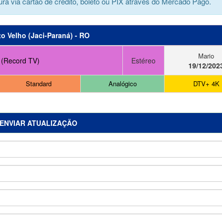
ra via cartão de crédito, boleto ou PIX através do Mercado Pago.
to Velho (Jaci-Paraná) - RO
Mario
 (Record TV)
Estéreo
19/12/202
Standard
Analógico
DTV+ 4K
ENVIAR ATUALIZAÇÃO