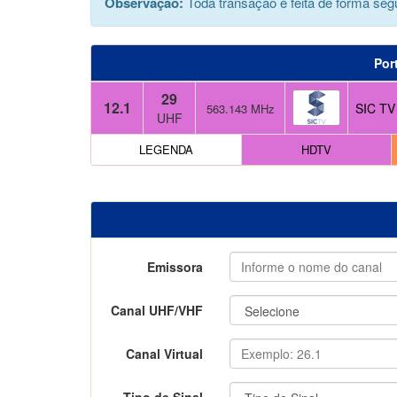
Observação:
Toda transação é feita de forma segu
Por
29
12.1
SIC TV
563.143 MHz
UHF
LEGENDA
HDTV
Emissora
Canal UHF/VHF
Canal Virtual