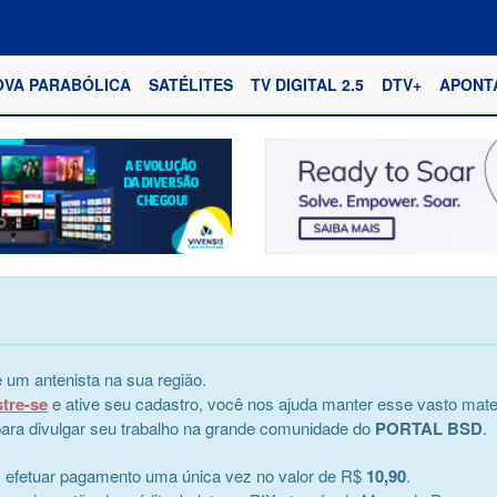
OVA PARABÓLICA
SATÉLITES
TV DIGITAL 2.5
DTV+
APONT
 um antenista na sua região.
stre-se
e ative seu cadastro, você nos ajuda manter esse vasto mater
e para divulgar seu trabalho na grande comunidade do
PORTAL BSD
.
s efetuar pagamento uma única vez no valor de R$
10,90
.