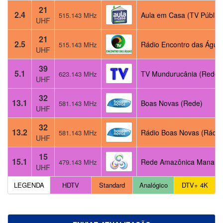
21
2.4
Aula em Casa (TV Pública
515.143 MHz
UHF
21
2.5
Rádio Encontro das Águas
515.143 MHz
UHF
39
5.1
TV Mundurucânia (Rede V
623.143 MHz
UHF
32
13.1
Boas Novas (Rede)
581.143 MHz
UHF
32
13.2
Rádio Boas Novas (Rádio
581.143 MHz
UHF
15
15.1
Rede Amazônica Manaus 
479.143 MHz
UHF
LEGENDA
HDTV
Standard
Analógico
DTV+ 4K