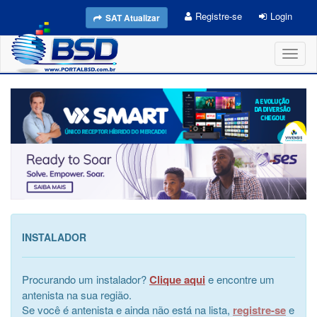
Registre-se
Login
SAT Atualizar
Toggl
naviga
INSTALADOR
Procurando um instalador?
Clique aqui
e encontre um
antenista na sua região.
Se você é antenista e ainda não está na lista,
registre-se
e