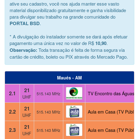
ative seu cadastro, você nos ajuda manter esse vasto
material disponibilizado gratuitamente e ganha visibilidade
para divulgar seu trabalho na grande comunidade do
PORTAL BSD
.
* A divulgação do instalador somente se dará após efetuar
pagamento uma única vez no valor de R$
10,90
.
Observação:
Toda transação é feita de forma segura via
cartão de crédito, boleto ou PIX através do Mercado Pago.
Maués - AM
21
2.1
TV Encontro das Águas (T
515.143 MHz
UHF
21
2.2
Aula em Casa (TV Pública
515.143 MHz
UHF
21
2.3
Aula em Casa (TV Pública
515.143 MHz
UHF