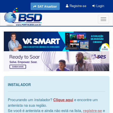
Registre-se
Login
SAT Atualizar
Toggl
naviga
INSTALADOR
Procurando um instalador?
Clique aqui
e encontre um
antenista na sua região.
Se você é antenista e ainda não está na lista,
registre-se
e