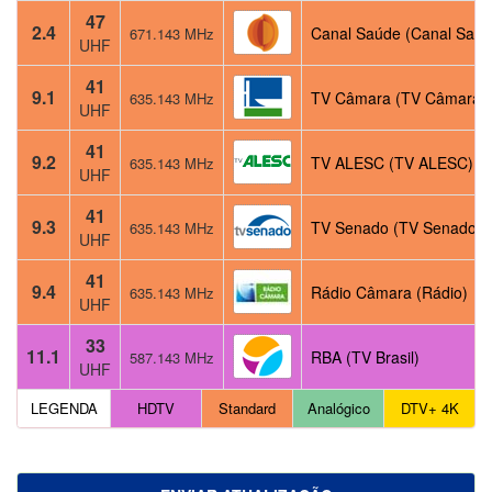
47
2.4
Canal Saúde (Canal Saúd
671.143 MHz
UHF
41
9.1
TV Câmara (TV Câmara)
635.143 MHz
UHF
41
9.2
TV ALESC (TV ALESC)
635.143 MHz
UHF
41
9.3
TV Senado (TV Senado)
635.143 MHz
UHF
41
9.4
Rádio Câmara (Rádio)
635.143 MHz
UHF
33
11.1
RBA (TV Brasil)
587.143 MHz
UHF
LEGENDA
HDTV
Standard
Analógico
DTV+ 4K