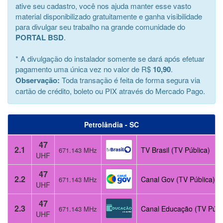
ative seu cadastro, você nos ajuda manter esse vasto
material disponibilizado gratuitamente e ganha visibilidade
para divulgar seu trabalho na grande comunidade do
PORTAL BSD
.
* A divulgação do instalador somente se dará após efetuar
pagamento uma única vez no valor de R$
10,90
.
Observação:
Toda transação é feita de forma segura via
cartão de crédito, boleto ou PIX através do Mercado Pago.
Petrolândia - SC
47
2.1
TV Brasil (TV Pública)
671.143 MHz
UHF
47
2.2
Canal Gov (TV Pública)
671.143 MHz
UHF
47
2.3
Canal Educação (TV Públ
671.143 MHz
UHF