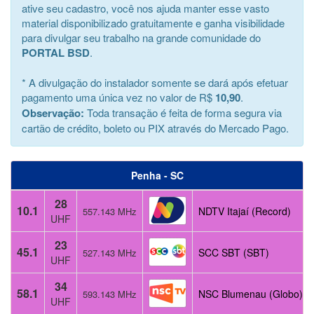
ative seu cadastro, você nos ajuda manter esse vasto
material disponibilizado gratuitamente e ganha visibilidade
para divulgar seu trabalho na grande comunidade do
PORTAL BSD
.
* A divulgação do instalador somente se dará após efetuar
pagamento uma única vez no valor de R$
10,90
.
Observação:
Toda transação é feita de forma segura via
cartão de crédito, boleto ou PIX através do Mercado Pago.
Penha - SC
28
10.1
NDTV Itajaí (Record)
557.143 MHz
UHF
23
45.1
SCC SBT (SBT)
527.143 MHz
UHF
34
58.1
NSC Blumenau (Globo)
593.143 MHz
UHF