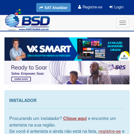
Registre-se
Login
SAT Atualizar
Toggl
naviga
INSTALADOR
Procurando um instalador?
Clique aqui
e encontre um
antenista na sua região.
Se você é antenista e ainda não está na lista,
registre-se
e