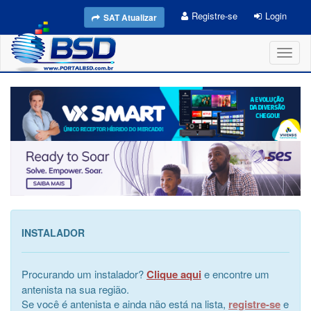
Registre-se
Login
SAT Atualizar
Toggl
naviga
INSTALADOR
Procurando um instalador?
Clique aqui
e encontre um
antenista na sua região.
Se você é antenista e ainda não está na lista,
registre-se
e