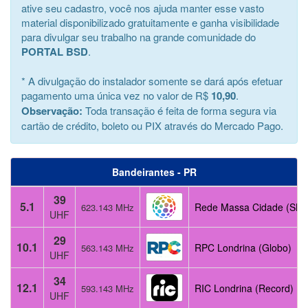
ative seu cadastro, você nos ajuda manter esse vasto
material disponibilizado gratuitamente e ganha visibilidade
para divulgar seu trabalho na grande comunidade do
PORTAL BSD
.
* A divulgação do instalador somente se dará após efetuar
pagamento uma única vez no valor de R$
10,90
.
Observação:
Toda transação é feita de forma segura via
cartão de crédito, boleto ou PIX através do Mercado Pago.
Bandeirantes - PR
39
5.1
Rede Massa Cidade (SBT
623.143 MHz
UHF
29
10.1
RPC Londrina (Globo)
563.143 MHz
UHF
34
12.1
RIC Londrina (Record)
593.143 MHz
UHF