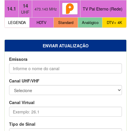
14
14.1
TV Pai Eterno (Rede)
473.143 MHz
UHF
LEGENDA
HDTV
Standard
Analógico
DTV+ 4K
ENVIAR ATUALIZAÇÃO
Emissora
Canal UHF/VHF
Canal Virtual
Tipo de Sinal