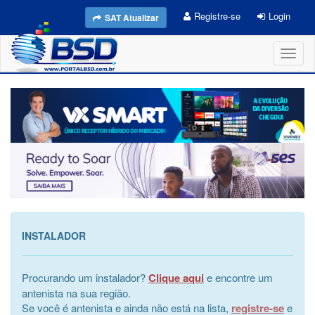
Registre-se
Login
SAT Atualizar
Toggl
naviga
INSTALADOR
Procurando um instalador?
Clique aqui
e encontre um
antenista na sua região.
Se você é antenista e ainda não está na lista,
registre-se
e