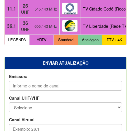
26
11.1
TV Cidade Codó (Record
545.143 MHz
UHF
36
36.1
TV LIberdade (Rede TV!)
605.143 MHz
UHF
LEGENDA
HDTV
Standard
Analógico
DTV+ 4K
ENVIAR ATUALIZAÇÃO
Emissora
Canal UHF/VHF
Canal Virtual