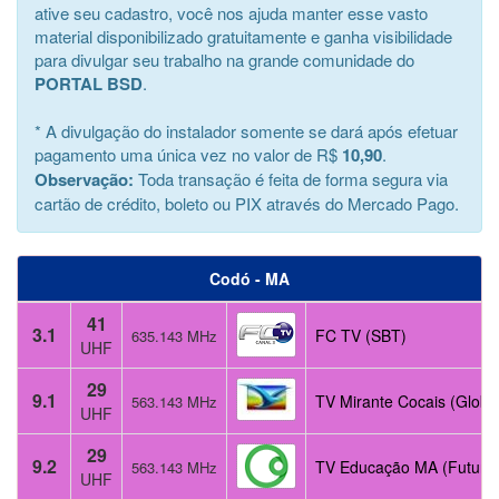
ative seu cadastro, você nos ajuda manter esse vasto
material disponibilizado gratuitamente e ganha visibilidade
para divulgar seu trabalho na grande comunidade do
PORTAL BSD
.
* A divulgação do instalador somente se dará após efetuar
pagamento uma única vez no valor de R$
10,90
.
Observação:
Toda transação é feita de forma segura via
cartão de crédito, boleto ou PIX através do Mercado Pago.
Codó - MA
41
3.1
FC TV (SBT)
635.143 MHz
UHF
29
9.1
TV Mirante Cocais (Globo
563.143 MHz
UHF
29
9.2
TV Educação MA (Futura
563.143 MHz
UHF