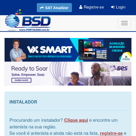
Registre-se
Login
SAT Atualizar
Toggl
naviga
INSTALADOR
Procurando um instalador?
Clique aqui
e encontre um
antenista na sua região.
Se você é antenista e ainda não está na lista,
registre-se
e