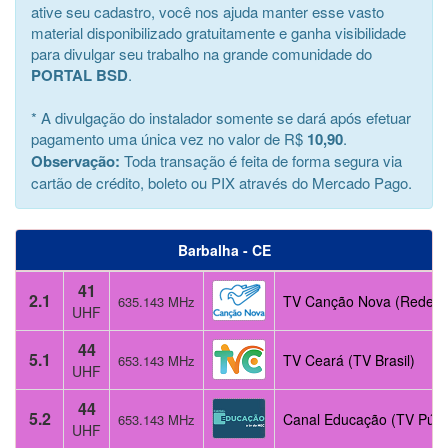
ative seu cadastro, você nos ajuda manter esse vasto
material disponibilizado gratuitamente e ganha visibilidade
para divulgar seu trabalho na grande comunidade do
PORTAL BSD
.
* A divulgação do instalador somente se dará após efetuar
pagamento uma única vez no valor de R$
10,90
.
Observação:
Toda transação é feita de forma segura via
cartão de crédito, boleto ou PIX através do Mercado Pago.
Barbalha - CE
41
2.1
TV Canção Nova (Rede)
635.143 MHz
UHF
44
5.1
TV Ceará (TV Brasil)
653.143 MHz
UHF
44
5.2
Canal Educação (TV Públ
653.143 MHz
UHF