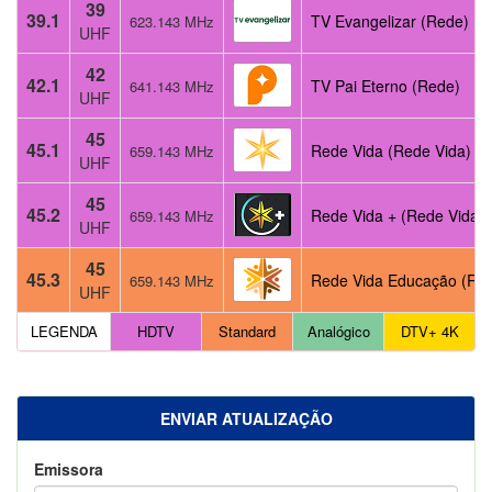
39
39.1
TV Evangelizar (Rede)
623.143 MHz
UHF
42
42.1
TV Pai Eterno (Rede)
641.143 MHz
UHF
45
45.1
Rede Vida (Rede Vida)
659.143 MHz
UHF
45
45.2
Rede Vida + (Rede Vida)
659.143 MHz
UHF
45
45.3
Rede Vida Educação (Re
659.143 MHz
UHF
LEGENDA
HDTV
Standard
Analógico
DTV+ 4K
ENVIAR ATUALIZAÇÃO
Emissora