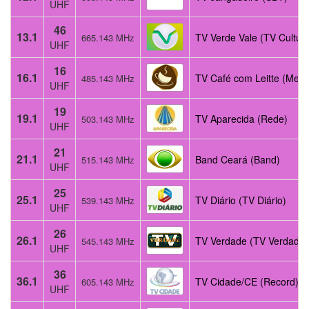
UHF
46
13.1
TV Verde Vale (TV Cultur
665.143 MHz
UHF
16
16.1
TV Café com Leitte (Meio
485.143 MHz
UHF
19
19.1
TV Aparecida (Rede)
503.143 MHz
UHF
21
21.1
Band Ceará (Band)
515.143 MHz
UHF
25
25.1
TV Diário (TV Diário)
539.143 MHz
UHF
26
26.1
TV Verdade (TV Verdade)
545.143 MHz
UHF
36
36.1
TV Cidade/CE (Record)
605.143 MHz
UHF