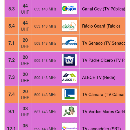
44
5.3
Canal Gov (TV Pública)
653.143 MHz
UHF
44
5.4
Rádio Ceará (Rádio)
653.143 MHz
UHF
20
7.1
TV Senado (TV Senado)
509.143 MHz
UHF
20
7.2
TV Padre Cícero (TV Padr
509.143 MHz
UHF
20
7.3
ALECE TV (Rede)
509.143 MHz
UHF
20
7.4
TV Câmara (TV Câmara)
509.143 MHz
UHF
33
9.1
TV Verdes Mares Cariri (
587.143 MHz
UHF
35
12.1
TV Jangadeiro (SBT)
599.143 MHz