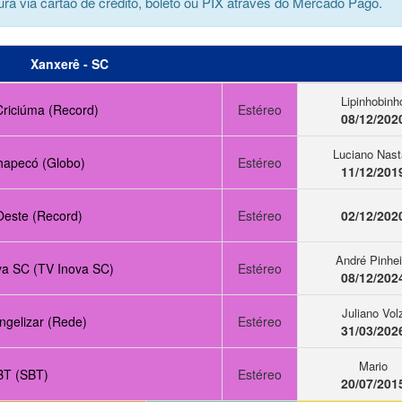
ra via cartão de crédito, boleto ou PIX através do Mercado Pago.
Xanxerê - SC
Lipinhobinh
riciúma (Record)
Estéreo
08/12/202
Luciano Nast
apecó (Globo)
Estéreo
11/12/201
este (Record)
Estéreo
02/12/202
André Pinhei
va SC (TV Inova SC)
Estéreo
08/12/202
Juliano Vol
ngelizar (Rede)
Estéreo
31/03/202
Mario
T (SBT)
Estéreo
20/07/201