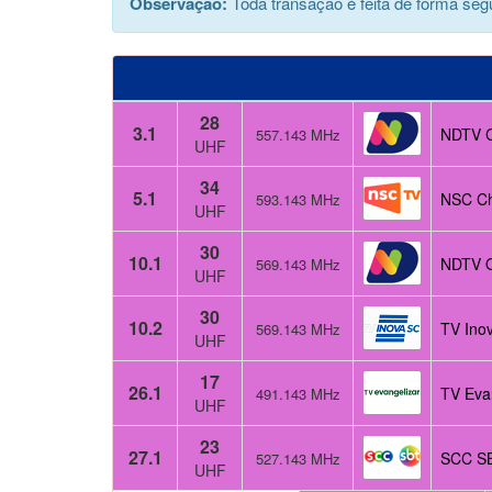
Observação:
Toda transação é feita de forma segu
28
3.1
NDTV C
557.143 MHz
UHF
34
5.1
NSC Ch
593.143 MHz
UHF
30
10.1
NDTV O
569.143 MHz
UHF
30
10.2
TV Ino
569.143 MHz
UHF
17
26.1
TV Eva
491.143 MHz
UHF
23
27.1
SCC SB
527.143 MHz
UHF