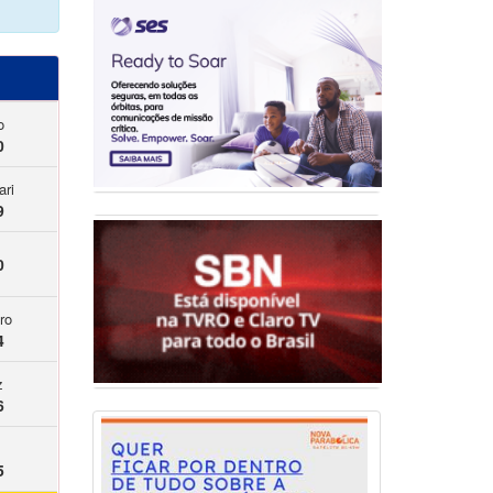
o
0
ari
9
0
ro
4
z
6
5