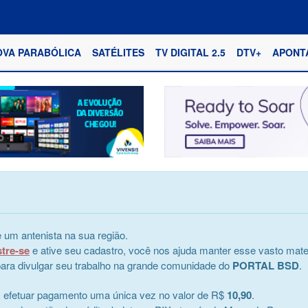
OVA PARABÓLICA
SATÉLITES
TV DIGITAL 2.5
DTV+
APONT
 um antenista na sua região.
stre-se
e ative seu cadastro, você nos ajuda manter esse vasto mater
e para divulgar seu trabalho na grande comunidade do
PORTAL BSD
.
s efetuar pagamento uma única vez no valor de R$
10,90
.