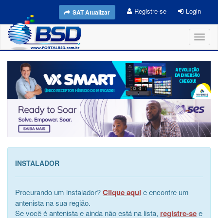
Registre-se
Login
SAT Atualizar
Toggl
naviga
INSTALADOR
Procurando um instalador?
Clique aqui
e encontre um
antenista na sua região.
Se você é antenista e ainda não está na lista,
registre-se
e