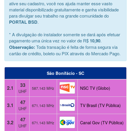
ative seu cadastro, você nos ajuda manter esse vasto
material disponibilizado gratuitamente e ganha visibilidade
para divulgar seu trabalho na grande comunidade do
PORTAL BSD
.
* A divulgação do instalador somente se dará após efetuar
pagamento uma única vez no valor de R$
10,90
.
Observação:
Toda transação é feita de forma segura via
cartão de crédito, boleto ou PIX através do Mercado Pago.
São Bonifácio - SC
33
2.1
NSC TV (Globo)
587.143 MHz
UHF
47
3.1
TV Brasil (TV Pública)
671.143 MHz
UHF
47
3.2
Canal Gov (TV Pública)
671.143 MHz
UHF