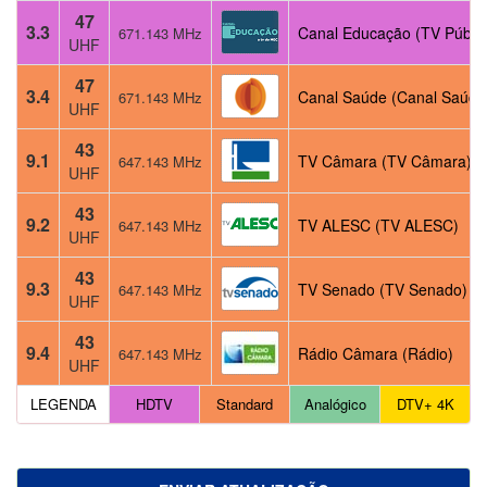
47
3.3
Canal Educação (TV Públic
671.143 MHz
UHF
47
3.4
Canal Saúde (Canal Saúde
671.143 MHz
UHF
43
9.1
TV Câmara (TV Câmara)
647.143 MHz
UHF
43
9.2
TV ALESC (TV ALESC)
647.143 MHz
UHF
43
9.3
TV Senado (TV Senado)
647.143 MHz
UHF
43
9.4
Rádio Câmara (Rádio)
647.143 MHz
UHF
LEGENDA
HDTV
Standard
Analógico
DTV+ 4K