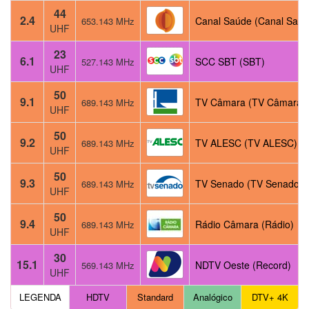
44
2.4
Canal Saúde (Canal Saúd
653.143 MHz
UHF
23
6.1
SCC SBT (SBT)
527.143 MHz
UHF
50
9.1
TV Câmara (TV Câmara)
689.143 MHz
UHF
50
9.2
TV ALESC (TV ALESC)
689.143 MHz
UHF
50
9.3
TV Senado (TV Senado)
689.143 MHz
UHF
50
9.4
Rádio Câmara (Rádio)
689.143 MHz
UHF
30
15.1
NDTV Oeste (Record)
569.143 MHz
UHF
LEGENDA
HDTV
Standard
Analógico
DTV+ 4K