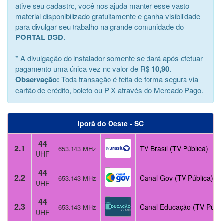
ative seu cadastro, você nos ajuda manter esse vasto
material disponibilizado gratuitamente e ganha visibilidade
para divulgar seu trabalho na grande comunidade do
PORTAL BSD
.
* A divulgação do instalador somente se dará após efetuar
pagamento uma única vez no valor de R$
10,90
.
Observação:
Toda transação é feita de forma segura via
cartão de crédito, boleto ou PIX através do Mercado Pago.
Iporã do Oeste - SC
44
2.1
TV Brasil (TV Pública)
653.143 MHz
UHF
44
2.2
Canal Gov (TV Pública)
653.143 MHz
UHF
44
2.3
Canal Educação (TV Públ
653.143 MHz
UHF