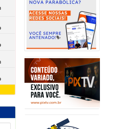
3
9
9
8
9