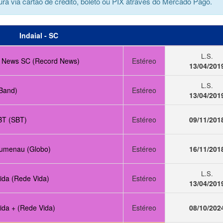
ra via cartão de crédito, boleto ou PIX através do Mercado Pago.
Indaial - SC
L.S.
 News SC (Record News)
Estéreo
13/04/201
L.S.
Band)
Estéreo
13/04/201
T (SBT)
Estéreo
09/11/201
umenau (Globo)
Estéreo
16/11/201
L.S.
ida (Rede Vida)
Estéreo
13/04/201
ida + (Rede Vida)
Estéreo
08/10/202