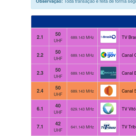
Observação:
Toda transação é feita de forma segu
50
2.1
TV Bras
689.143 MHz
UHF
50
2.2
Canal 
689.143 MHz
UHF
50
2.3
Canal 
689.143 MHz
UHF
50
2.4
Canal 
689.143 MHz
UHF
40
6.1
TV Vitó
629.143 MHz
UHF
42
7.1
TV Tri
641.143 MHz
UHF