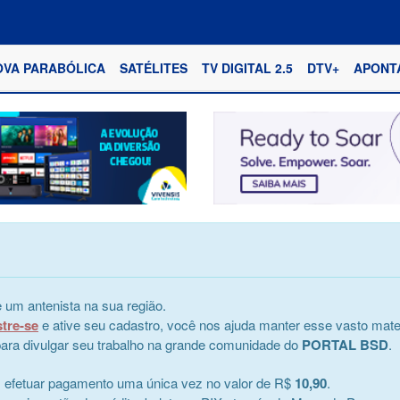
OVA PARABÓLICA
SATÉLITES
TV DIGITAL 2.5
DTV+
APONT
 um antenista na sua região.
stre-se
e ative seu cadastro, você nos ajuda manter esse vasto mater
e para divulgar seu trabalho na grande comunidade do
PORTAL BSD
.
s efetuar pagamento uma única vez no valor de R$
10,90
.