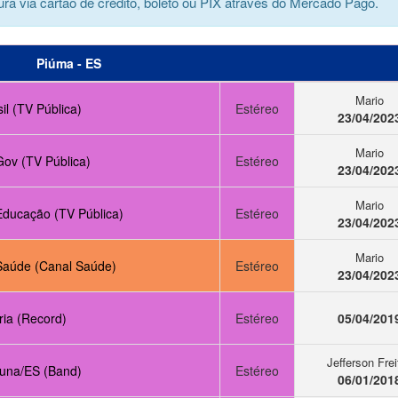
ra via cartão de crédito, boleto ou PIX através do Mercado Pago.
Piúma - ES
Mario
il (TV Pública)
Estéreo
23/04/202
Mario
Gov (TV Pública)
Estéreo
23/04/202
Mario
Educação (TV Pública)
Estéreo
23/04/202
Mario
Saúde (Canal Saúde)
Estéreo
23/04/202
ria (Record)
Estéreo
05/04/201
Jefferson Frei
buna/ES (Band)
Estéreo
06/01/201