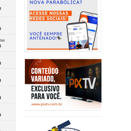
0
3
tas
8
3
3
4
3