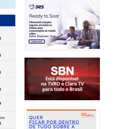
3
3
3
3
9
tas
8