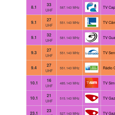
33
8.1
TV Cap
587.143 MHz
UHF
27
9.1
TV Câm
551.143 MHz
UHF
32
9.1
TV Gua
581.143 MHz
UHF
27
9.3
TV Sen
551.143 MHz
UHF
27
9.4
Rádio 
551.143 MHz
UHF
16
10.1
TV Sim
485.143 MHz
UHF
21
10.1
TV Gaz
515.143 MHz
UHF
23
23.1
TV Gaz
527.143 MHz