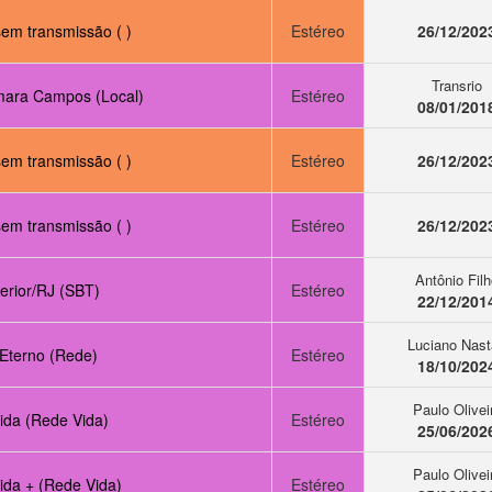
em transmissão ( )
Estéreo
26/12/202
Transrio
ara Campos (Local)
Estéreo
08/01/201
em transmissão ( )
Estéreo
26/12/202
em transmissão ( )
Estéreo
26/12/202
Antônio Fil
erior/RJ (SBT)
Estéreo
22/12/201
Luciano Nast
 Eterno (Rede)
Estéreo
18/10/202
Paulo Olivei
ida (Rede Vida)
Estéreo
25/06/202
Paulo Olivei
ida + (Rede Vida)
Estéreo