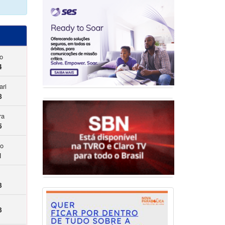
ho
4
ari
8
ra
5
ão
1
3
3