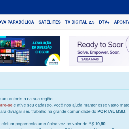
OVA PARABÓLICA
SATÉLITES
TV DIGITAL 2.5
DTV+
APONT
 um antenista na sua região.
stre-se
e ative seu cadastro, você nos ajuda manter esse vasto mater
e para divulgar seu trabalho na grande comunidade do
PORTAL BSD
.
s efetuar pagamento uma única vez no valor de R$
10,90
.