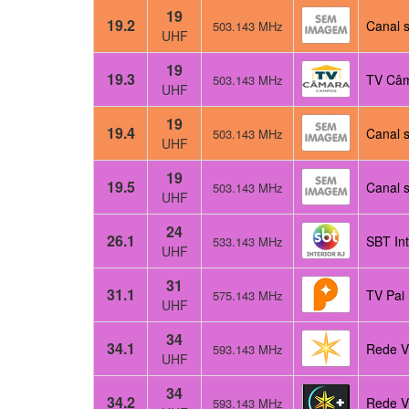
19
19.2
Canal s
503.143 MHz
UHF
19
19.3
TV Câm
503.143 MHz
UHF
19
19.4
Canal s
503.143 MHz
UHF
19
19.5
Canal s
503.143 MHz
UHF
24
26.1
SBT Int
533.143 MHz
UHF
31
31.1
TV Pai
575.143 MHz
UHF
34
34.1
Rede V
593.143 MHz
UHF
34
34.2
Rede V
593.143 MHz