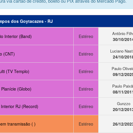
ra via cartão de crédito, boleto ou PIX através do Mercado Pago.
mpos dos Goytacazes - RJ
Antônio Fil
o Interior (Band)
Estéreo
30/10/201
Luciano Nast
o (CNT)
Estéreo
24/10/201
Paulo Olivei
lti (TV Templo)
Estéreo
09/12/202
Paulo Paix
 Planície (Globo)
Estéreo
08/11/201
Gunzzo
Interior RJ (Record)
Estéreo
20/12/201
em transmissão ( )
Estéreo
26/12/202