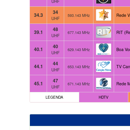
UHF
34
34.3
Rede V
593.143 MHz
UHF
48
39.1
RIT (R
677.143 MHz
UHF
40
40.1
Boa Vo
629.143 MHz
UHF
44
44.1
TV Can
653.143 MHz
UHF
47
45.1
Rede M
671.143 MHz
UHF
LEGENDA
HDTV