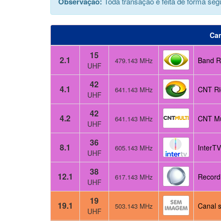
Observação:
Toda transação é feita de forma segu
Ca
15
2.1
Band Ri
479.143 MHz
UHF
42
4.1
CNT Ri
641.143 MHz
UHF
42
4.2
CNT Mu
641.143 MHz
UHF
36
8.1
InterTV
605.143 MHz
UHF
38
12.1
Record 
617.143 MHz
UHF
19
19.1
Canal s
503.143 MHz
UHF