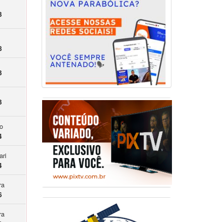
3
8
3
3
ho
4
ari
4
ra
6
ra