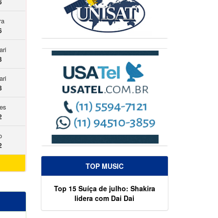
6
ra
6
ari
3
ari
8
es
2
o
2
TOP MUSIC
Top 15 Suíça de julho: Shakira
lidera com Dai Dai