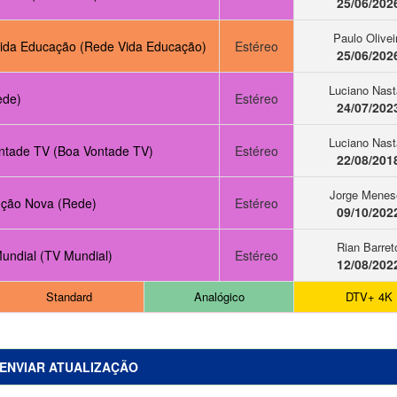
25/06/202
Paulo Olivei
ida Educação (Rede Vida Educação)
Estéreo
25/06/202
Luciano Nast
ede)
Estéreo
24/07/202
Luciano Nast
ntade TV (Boa Vontade TV)
Estéreo
22/08/201
Jorge Menes
ção Nova (Rede)
Estéreo
09/10/202
Rian Barret
undial (TV Mundial)
Estéreo
12/08/202
Standard
Analógico
DTV+ 4K
ENVIAR ATUALIZAÇÃO