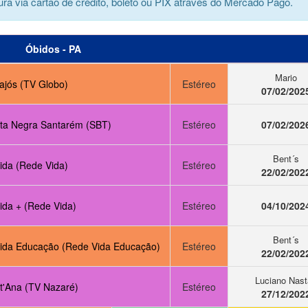
ra via cartão de crédito, boleto ou PIX através do Mercado Pago.
Óbidos - PA
Mario
ajós (TV Globo)
Estéreo
07/02/202
ta Negra Santarém (SBT)
Estéreo
07/02/202
Bent´s
ida (Rede Vida)
Estéreo
22/02/202
ida + (Rede Vida)
Estéreo
04/10/202
Bent´s
ida Educação (Rede Vida Educação)
Estéreo
22/02/202
Luciano Nast
t'Ana (TV Nazaré)
Estéreo
27/12/202