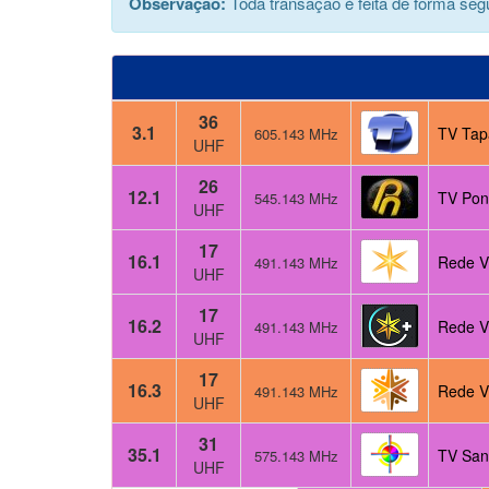
Observação:
Toda transação é feita de forma segu
36
3.1
TV Tap
605.143 MHz
UHF
26
12.1
TV Pon
545.143 MHz
UHF
17
16.1
Rede V
491.143 MHz
UHF
17
16.2
Rede V
491.143 MHz
UHF
17
16.3
Rede V
491.143 MHz
UHF
31
35.1
TV San
575.143 MHz
UHF