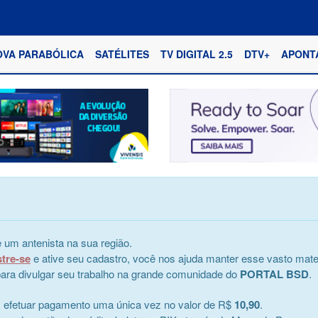
OVA PARABÓLICA
SATÉLITES
TV DIGITAL 2.5
DTV+
APONT
 um antenista na sua região.
stre-se
e ative seu cadastro, você nos ajuda manter esse vasto mater
e para divulgar seu trabalho na grande comunidade do
PORTAL BSD
.
s efetuar pagamento uma única vez no valor de R$
10,90
.