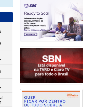
5
6
2
4
2
ari
2