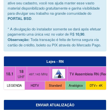
ative seu cadastro, você nos ajuda manter esse vasto
material disponibilizado gratuitamente e ganha visibilidade
para divulgar seu trabalho na grande comunidade do
PORTAL BSD
.
* A divulgação do instalador somente se dará após efetuar
pagamento uma única vez no valor de R$
10,90
.
Observação:
Toda transação é feita de forma segura via
cartão de crédito, boleto ou PIX através do Mercado Pago.
Lajes - RN
18
18.1
TV Assembleia RN (Rede
497.143 MHz
UHF
LEGENDA
HDTV
Standard
Analógico
DTV+ 4K
ENVIAR ATUALIZAÇÃO