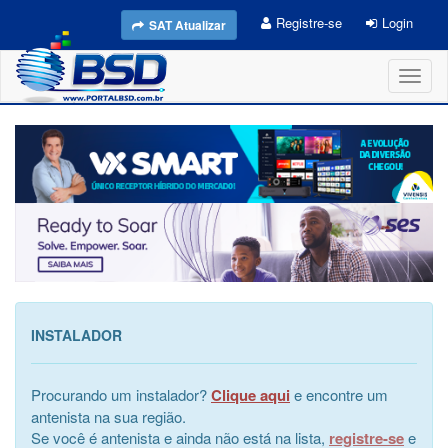
Registre-se
Login
SAT Atualizar
Toggl
naviga
INSTALADOR
Procurando um instalador?
Clique aqui
e encontre um
antenista na sua região.
Se você é antenista e ainda não está na lista,
registre-se
e