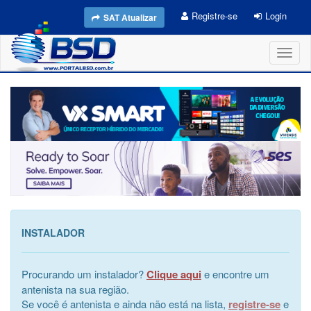
Registre-se
Login
SAT Atualizar
Toggl
naviga
INSTALADOR
Procurando um instalador?
Clique aqui
e encontre um
antenista na sua região.
Se você é antenista e ainda não está na lista,
registre-se
e