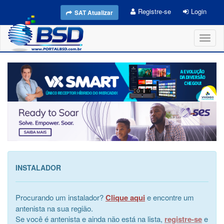
Registre-se
Login
SAT Atualizar
Toggl
naviga
INSTALADOR
Procurando um instalador?
Clique aqui
e encontre um
antenista na sua região.
Se você é antenista e ainda não está na lista,
registre-se
e