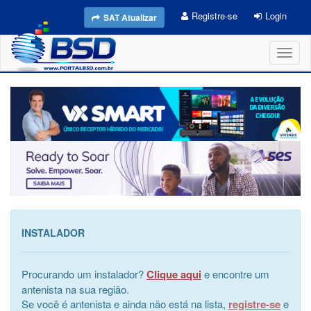
Registre-se
Login
SAT Atualizar
Toggl
naviga
INSTALADOR
Procurando um instalador?
Clique aqui
e encontre um
antenista na sua região.
Se você é antenista e ainda não está na lista,
registre-se
e