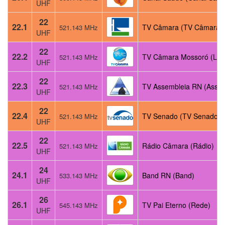
UHF
22
22.1
TV Câmara (TV Câmara)
521.143 MHz
UHF
22
22.2
TV Câmara Mossoró (Loc
521.143 MHz
UHF
22
22.3
TV Assembleia RN (Asse
521.143 MHz
UHF
22
22.4
TV Senado (TV Senado)
521.143 MHz
UHF
22
22.5
Rádio Câmara (Rádio)
521.143 MHz
UHF
24
24.1
Band RN (Band)
533.143 MHz
UHF
26
26.1
TV Pai Eterno (Rede)
545.143 MHz
UHF