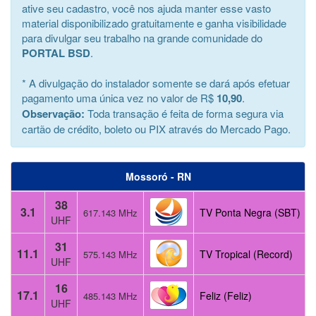
ative seu cadastro, você nos ajuda manter esse vasto
material disponibilizado gratuitamente e ganha visibilidade
para divulgar seu trabalho na grande comunidade do
PORTAL BSD
.
* A divulgação do instalador somente se dará após efetuar
pagamento uma única vez no valor de R$
10,90
.
Observação:
Toda transação é feita de forma segura via
cartão de crédito, boleto ou PIX através do Mercado Pago.
Mossoró - RN
38
3.1
TV Ponta Negra (SBT)
617.143 MHz
UHF
31
11.1
TV Tropical (Record)
575.143 MHz
UHF
16
17.1
Feliz (Feliz)
485.143 MHz
UHF