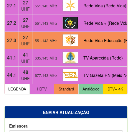
27
27.1
Rede Vida (Rede Vida)
551.143 MHz
UHF
27
27.2
Rede Vida + (Rede Vida)
551.143 MHz
UHF
27
27.3
Rede Vida Educação (Re
551.143 MHz
UHF
41
41.1
TV Aparecida (Rede)
635.143 MHz
UHF
48
44.1
TV Gazeta RN (Meio Nort
677.143 MHz
UHF
LEGENDA
HDTV
Standard
Analógico
DTV+ 4K
ENVIAR ATUALIZAÇÃO
Emissora