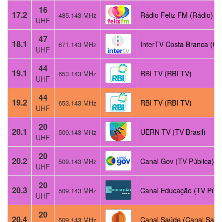
16
17.2
Rádio Feliz FM (Rádio)
485.143 MHz
UHF
47
18.1
InterTV Costa Branca (Gl
671.143 MHz
UHF
44
19.1
RBI TV (RBI TV)
653.143 MHz
UHF
44
19.2
RBI TV (RBI TV)
653.143 MHz
UHF
20
20.1
UERN TV (TV Brasil)
509.143 MHz
UHF
20
20.2
Canal Gov (TV Pública)
509.143 MHz
UHF
20
20.3
Canal Educação (TV Públ
509.143 MHz
UHF
20
20.4
Canal Saúde (Canal Saúd
509.143 MHz