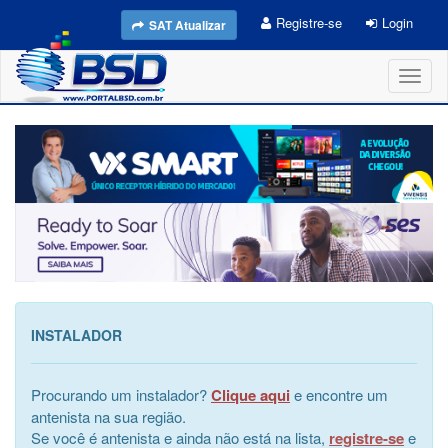
Registre-se
Login
SAT Atualizar
Toggl
naviga
INSTALADOR
Procurando um instalador?
Clique aqui
e encontre um
antenista na sua região.
Se você é antenista e ainda não está na lista,
registre-se
e