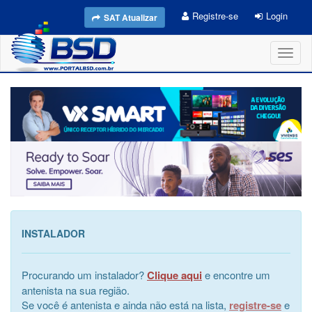
Registre-se
Login
SAT Atualizar
Toggl
naviga
INSTALADOR
Procurando um instalador?
Clique aqui
e encontre um
antenista na sua região.
Se você é antenista e ainda não está na lista,
registre-se
e