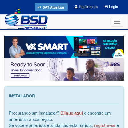
Registre-se
Login
SAT Atualizar
Toggl
naviga
INSTALADOR
Procurando um instalador?
Clique aqui
e encontre um
antenista na sua região.
Se você é antenista e ainda não está na lista,
registre-se
e