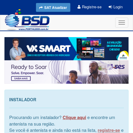
Registre-se
Login
SAT Atualizar
Toggl
naviga
INSTALADOR
Procurando um instalador?
Clique aqui
e encontre um
antenista na sua região.
Se você é antenista e ainda não está na lista,
registre-se
e