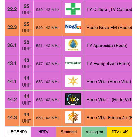
25
22.2
TV Cultura (TV Cultura)
539.143 MHz
UHF
25
22.3
Rádio Nova FM (Rádio)
539.143 MHz
UHF
32
36.1
TV Aparecida (Rede)
581.143 MHz
UHF
43
43.1
TV Evangelizar (Rede)
647.143 MHz
UHF
44
44.1
Rede Vida (Rede Vida)
653.143 MHz
UHF
44
44.2
Rede Vida + (Rede Vida)
653.143 MHz
UHF
44
44.3
Rede Vida Educação (Re
653.143 MHz
UHF
LEGENDA
HDTV
Standard
Analógico
DTV+ 4K