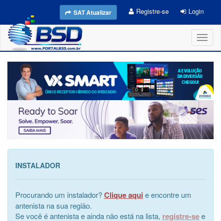
Registre-se
Login
SAT Atualizar
Toggl
naviga
INSTALADOR
Procurando um instalador?
Clique aqui
e encontre um
antenista na sua região.
Se você é antenista e ainda não está na lista,
registre-se
e