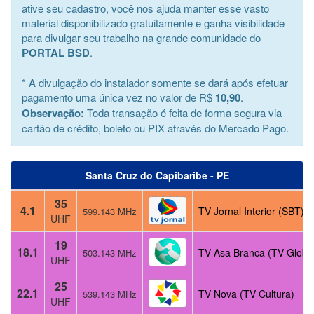
ative seu cadastro, você nos ajuda manter esse vasto
material disponibilizado gratuitamente e ganha visibilidade
para divulgar seu trabalho na grande comunidade do
PORTAL BSD
.
* A divulgação do instalador somente se dará após efetuar
pagamento uma única vez no valor de R$
10,90
.
Observação:
Toda transação é feita de forma segura via
cartão de crédito, boleto ou PIX através do Mercado Pago.
Santa Cruz do Capibaribe - PE
35
4.1
TV Jornal Interior (SBT)
599.143 MHz
UHF
19
18.1
TV Asa Branca (TV Globo
503.143 MHz
UHF
25
22.1
TV Nova (TV Cultura)
539.143 MHz
UHF