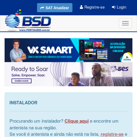
Registre-se
Login
SAT Atualizar
Toggl
naviga
INSTALADOR
Procurando um instalador?
Clique aqui
e encontre um
antenista na sua região.
Se você é antenista e ainda não está na lista,
registre-se
e