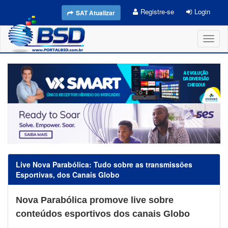
Registre-se
Login
SAT Atualizar
Toggl
naviga
Live Nova Parabólica: Tudo sobre as transmissões
Esportivas, dos Canais Globo
Nova Parabólica promove live sobre
conteúdos esportivos dos canais Globo