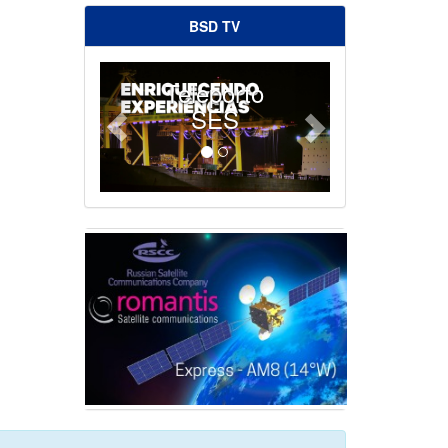
BSD TV
Teleporto
SES