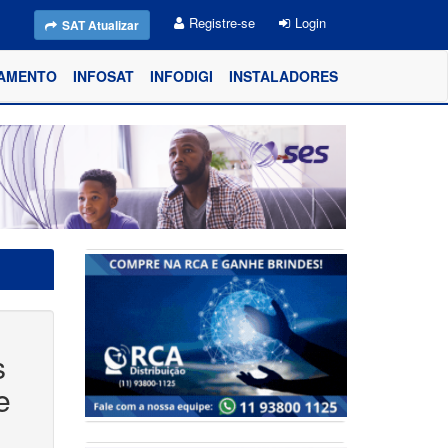
Registre-se
Login
SAT Atualizar
AMENTO
INFOSAT
INFODIGI
INSTALADORES
s
e