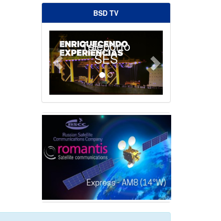
BSD TV
Teleporto
SES