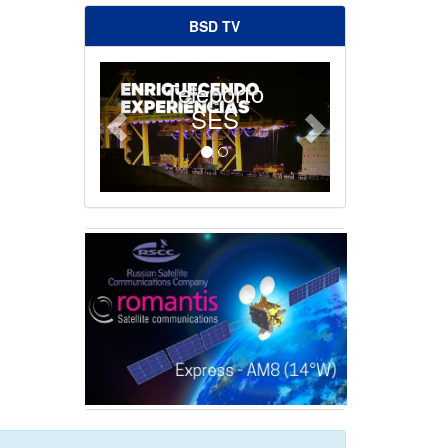
BSD TV
Teleporto
SES