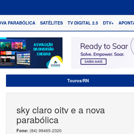
OVA PARABÓLICA
SATÉLITES
TV DIGITAL 2.5
DTV+
APONT
Touros/RN
sky claro oitv e a nova
parabólica
Fone:
(84) 99465-2320