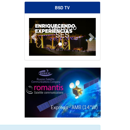
BSD TV
Teleporto
SES